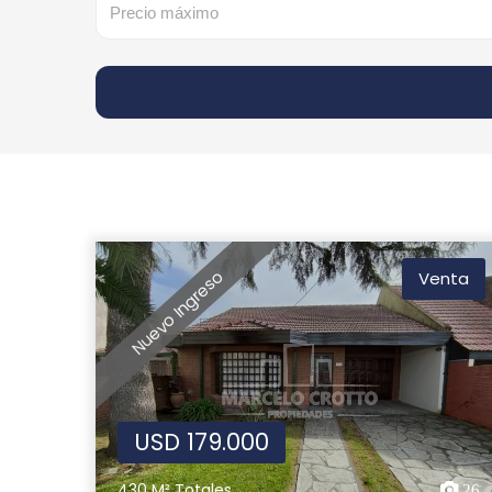
Nuevo Ingreso
Venta
USD 179.000
430 M² Totales
26