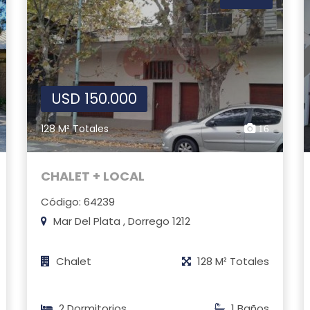
USD 150.000
128 M² Totales
16
CHALET + LOCAL
Código: 64239
Mar Del Plata , Dorrego 1212
Chalet
128 M² Totales
2 Dormitorios
1 Baños