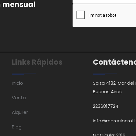
ín mensual
Links Rápidos
Contácten
Inicio
Salta 4182, Mar del 
Buenos Aires
Venta
2236817724
Alquiler
info@marcelocrot
Blog
Matrícula: 3216