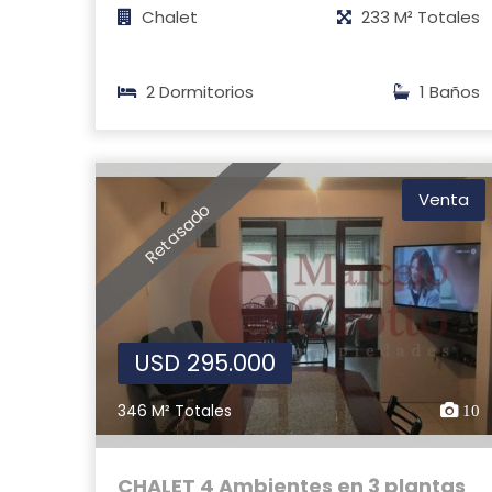
Chalet
233 M² Totales
2 Dormitorios
1 Baños
Venta
Retasado
USD 295.000
346 M² Totales
10
CHALET 4 Ambientes en 3 plantas