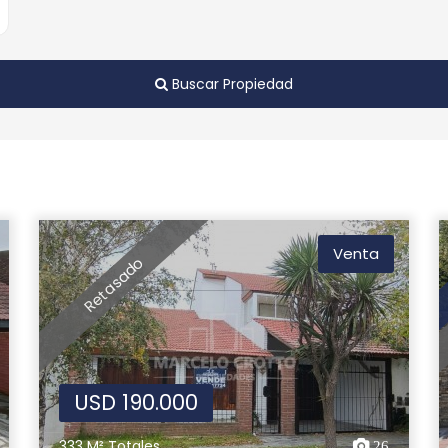
Buscar Propiedad
Venta
Retasado
USD 190.000
333 M² Totales
26