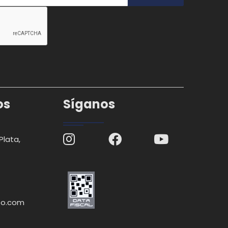
os
Síganos
Plata,
to.com