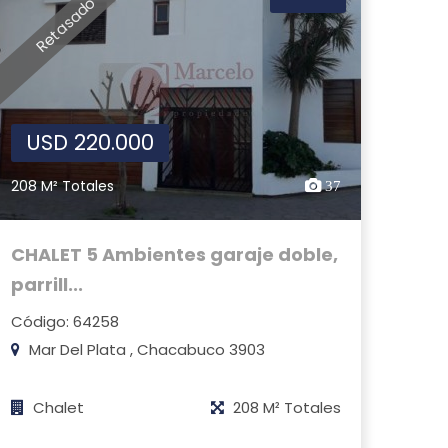
Retasado
USD 220.000
208 M² Totales
37
CHALET 5 Ambientes garaje doble,
parrill...
Código: 64258
Mar Del Plata , Chacabuco 3903
Chalet
208 M² Totales