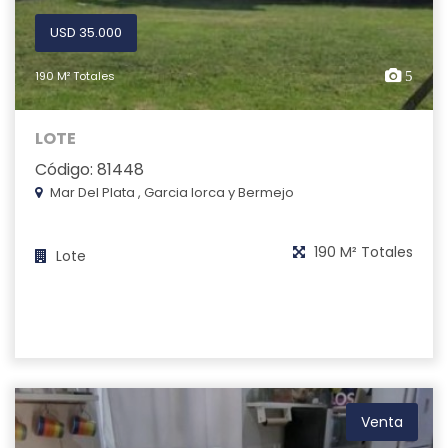
USD 35.000
190 M² Totales
5
LOTE
Código: 81448
Mar Del Plata , Garcia lorca y Bermejo
190 M² Totales
Lote
Venta